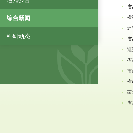
通知公告
省
综合新闻
省
巡
科研动态
省
巡
省
市
省
家
省