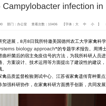
Campylobacter infection in 
00
部门：办公室
查看次数：10406
【字体：
大
中
小
】
研究进展，
8
月
8
日我所特邀美国德州农工大学家禽科
systems biology approach
”
的专题学术报告。周博
弯曲杆菌后的宿主免疫信号的方法，为我所科研人员进
路、方案设计、技术运用等方面提出了建设性的建议，
浅。
家禽品质监督检验测试中心、江苏省家禽遗传育种重点
步加强科研协作，在家禽科研方面携手创新，共同发展