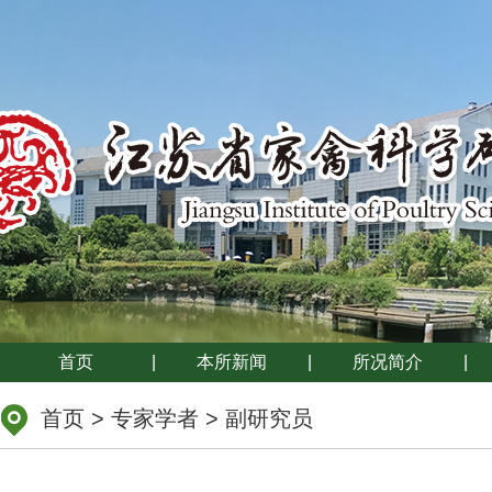
首页
|
本所新闻
|
所况简介
|
首页
>
专家学者
>
副研究员