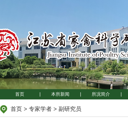
首页
|
本所新闻
|
所况简介
|
首页
>
专家学者
>
副研究员